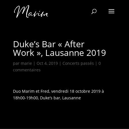
Duke’s Bar « After
Work », Lausanne 2019
par
marie
|
Oct 4, 2019
|
Concerts passés
|
0
commentaires
Duo Marim et Fred, vendredi 18 octobre 2019 à
18h00-19h00, Duke’s bar, Lausanne