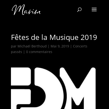
Fêtes de la Musique 2019
par
Michaël Berthoud
|
Mai 9, 2019
|
Concerts
passés
|
0 commentaires