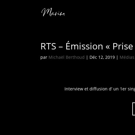
RTS – Émission « Prise
par
Michaël Berthoud
|
Déc 12, 2019
|
Médias
In
terview et diffusion d’ un 1er si